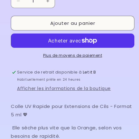
Réduire
Augmenter
la
la
quantité
quantité
Ajouter au panier
de
de
Colle
Colle
UV
UV
-
-
Rapide
Rapide
Plus de moyens de paiement
Service de retrait disponible à
Let it B
Habituellement prête en 24 heures
Afficher les informations de la boutique
Colle UV Rapide pour Extensions de Cils - Format
5 ml 💖
Elle sèche plus vite que la Orange, selon vos
besoins de rapidité.