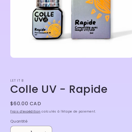
Ouvrir
le
média
1
dans
LET IT B
une
Colle UV - Rapide
fenêtre
modale
Prix
$60.00 CAD
habituel
Frais d'expédition
calculés à l'étape de paiement.
Quantité