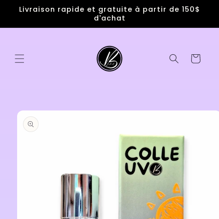
et
Livraison rapide et gratuite à partir de 150$
passer
d'achat
au
contenu
Panier
Passer aux
informations
produits