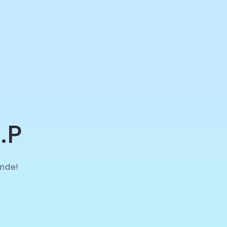
.P
nde!