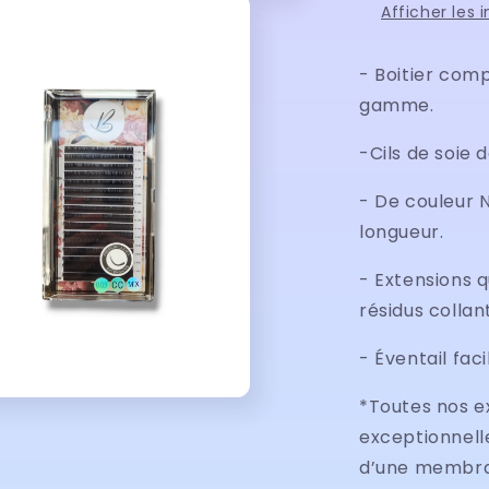
Afficher les 
- Boitier com
gamme.
-Cils de soie 
- De couleur N
longueur.
- Extensions q
résidus collan
- Éventail faci
*Toutes nos e
exceptionnelle
d’une membra