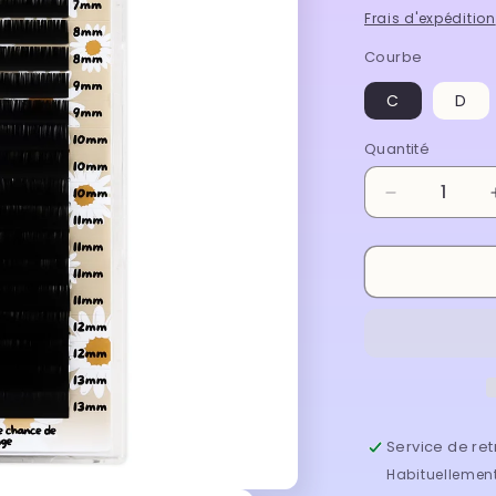
habituel
Frais d'expédition
Courbe
C
D
Quantité
Réduire
la
quantité
de
Boitier
Premium
-
0.03
Mixte
Service de ret
Habituellement