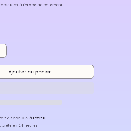
calculés à l'étape de paiement.
Augmenter
la
quantité
Ajouter au panier
de
Boitier
Premium
-
0.03
Mixte
rait disponible à
Let it B
 prête en 24 heures