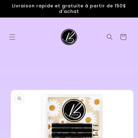
et
Livraison rapide et gratuite à partir de 150$
passer
d'achat
au
contenu
Panier
Passer aux
informations
produits