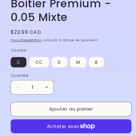
Boitier Premium -
0.05 Mixte
Prix
$22.99 CAD
habituel
Frais d'expédition
calculés à l'étape de paiement.
Courbe
C
CC
D
M
B
Quantité
Réduire
Augmenter
la
la
quantité
quantité
Ajouter au panier
de
de
Boitier
Boitier
Premium
Premium
-
-
0.05
0.05