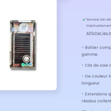
0.07
Service de ret
Habituellement
Afficher les 
- Boitier com
gamme.
- Cils de soie
- De couleur N
longueur.
- Extensions q
résidus collan