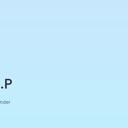
.P
nde!