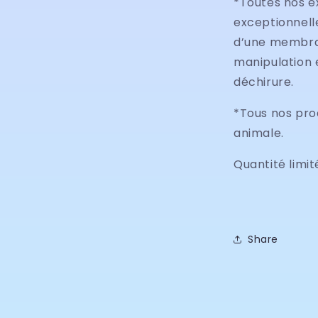
*Toutes nos e
exceptionnelle
d’une membra
manipulation e
déchirure.
*Tous nos pro
animale.
Quantité limit
Share