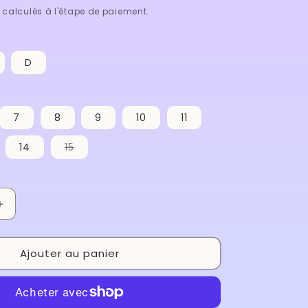
calculés à l'étape de paiement.
D
7
8
9
10
11
Variante
14
15
épuisée
ou
indisponible
Augmenter
la
quantité
Ajouter au panier
de
Boitier
Premium
-