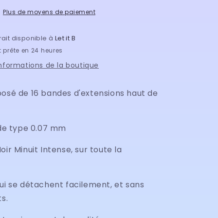
0.07
Plus de moyens de paiement
rait disponible à
Let it B
 prête en 24 heures
informations de la boutique
posé de 16 bandes d'extensions haut de
 de type 0.07 mm
oir Minuit Intense, sur toute la
ui se détachent facilement, et sans
ts.